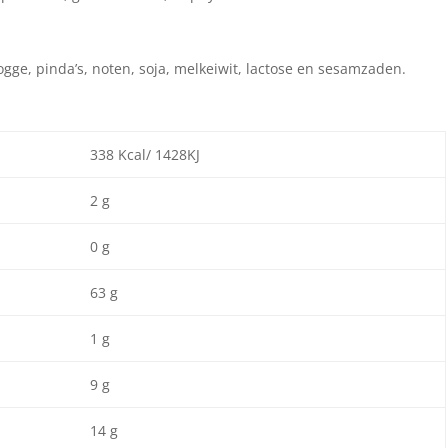
ogge, pinda’s, noten, soja, melkeiwit, lactose en sesamzaden.
338 Kcal/ 1428KJ
2 g
0 g
63 g
1 g
9 g
14 g