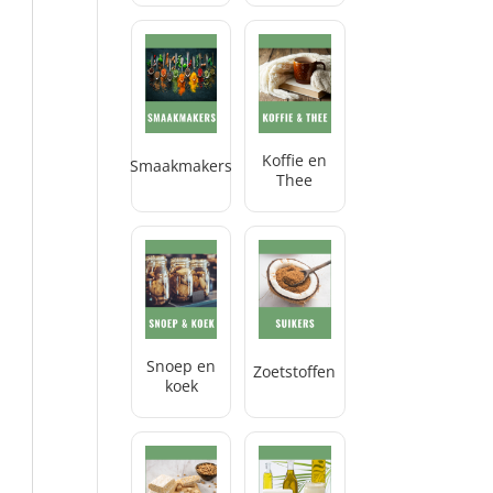
Koffie en
Smaakmakers
Thee
Snoep en
Zoetstoffen
koek