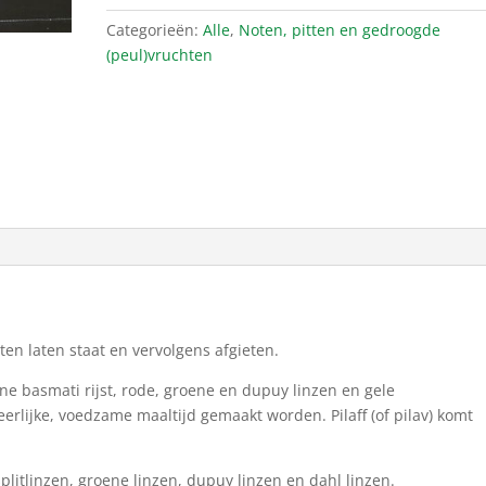
gram)
Categorieën:
Alle
,
Noten, pitten en gedroogde
aantal
(peul)vruchten
en laten staat en vervolgens afgieten.
ine basmati rijst, rode, groene en dupuy linzen en gele
erlijke, voedzame maaltijd gemaakt worden. Pilaff (of pilav) komt
 splitlinzen, groene linzen, dupuy linzen en dahl linzen.