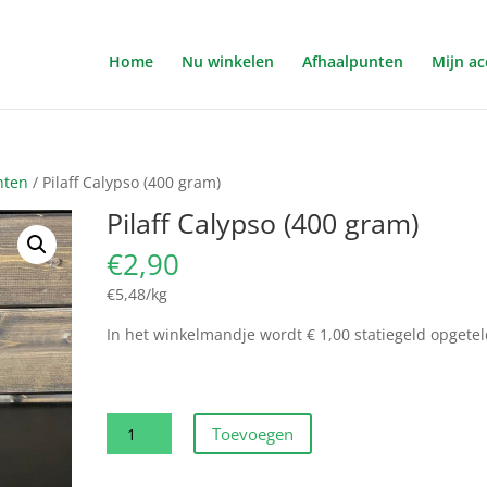
Home
Nu winkelen
Afhaalpunten
Mijn a
hten
/ Pilaff Calypso (400 gram)
Pilaff Calypso (400 gram)
€
2,90
€5,48/kg
In het winkelmandje wordt € 1,00 statiegeld opgetel
Pilaff
Toevoegen
Calypso
(400