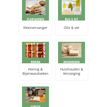
Vleesvervanger
Olie & vet
Honing &
Huishouden &
Bijenwasdoeken
Verzorging