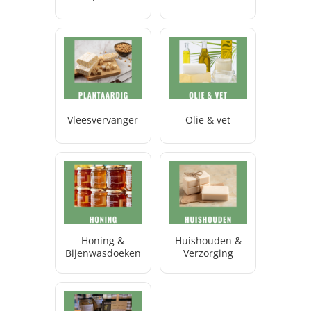
Vleesvervanger
Olie & vet
Honing &
Huishouden &
Bijenwasdoeken
Verzorging