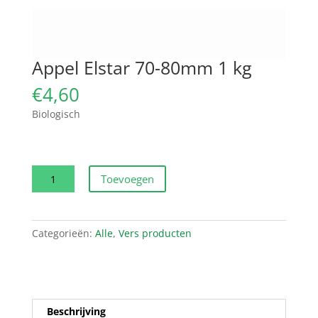
Appel Elstar 70-80mm 1 kg
€
4,60
Biologisch
Appel
Toevoegen
Elstar
70-
80mm
Categorieën:
Alle
,
Vers producten
1
kg
aantal
Beschrijving