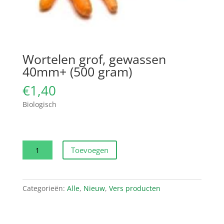
Wortelen grof, gewassen
40mm+ (500 gram)
€
1,40
Biologisch
Wortelen
Toevoegen
grof,
gewassen
40mm+
Categorieën:
Alle
,
Nieuw
,
Vers producten
(500
gram)
aantal