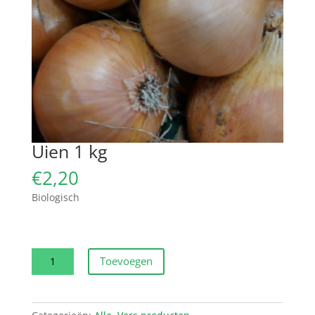
Uien 1 kg
€
2,20
Biologisch
Uien
Toevoegen
1
kg
aantal