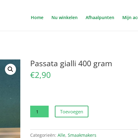
Home
Nu winkelen
Afhaalpunten
Mijn a
Passata gialli 400 gram
€
2,90
Passata
Toevoegen
gialli
400
gram
Categorieën:
Alle
,
Smaakmakers
aantal