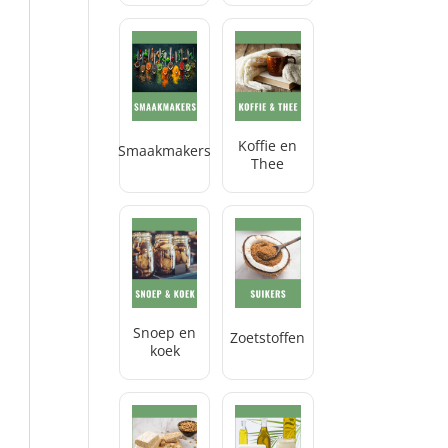
Koffie en
Smaakmakers
Thee
Snoep en
Zoetstoffen
koek