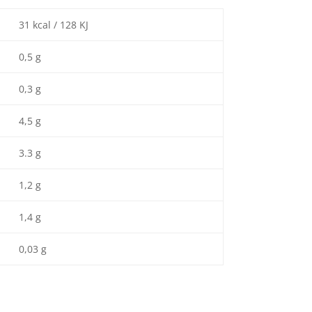
31 kcal / 128 KJ
0,5 g
0,3 g
4,5 g
3.3 g
1,2 g
1,4 g
0,03 g