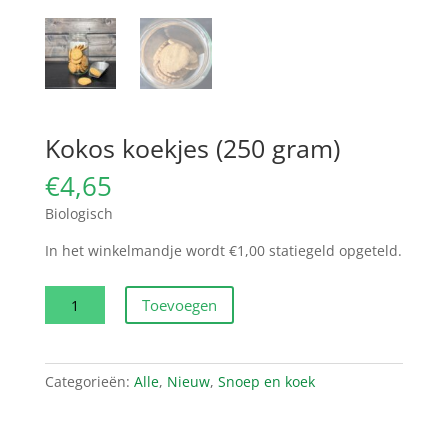
Kokos koekjes (250 gram)
€
4,65
Biologisch
In het winkelmandje wordt €1,00 statiegeld opgeteld.
Kokos
Toevoegen
koekjes
(250
gram)
Categorieën:
Alle
,
Nieuw
,
Snoep en koek
aantal