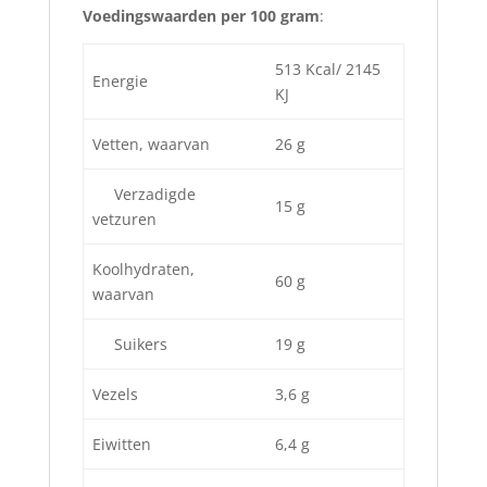
Voedingswaarden per 100 gram
:
513 Kcal/ 2145
Energie
KJ
Vetten, waarvan
26 g
Verzadigde
15 g
vetzuren
Koolhydraten,
60 g
waarvan
Suikers
19 g
Vezels
3,6 g
Eiwitten
6,4 g