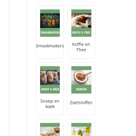
Koffie en
Smaakmakers
Thee
Snoep en
Zoetstoffen
koek