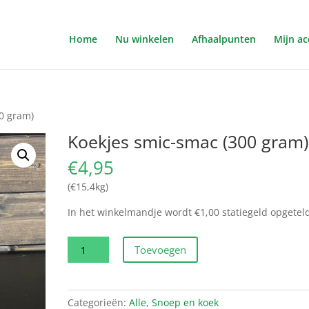
Home
Nu winkelen
Afhaalpunten
Mijn a
0 gram)
Koekjes smic-smac (300 gram)
€
4,95
(€15,4kg)
In het winkelmandje wordt €1,00 statiegeld opgetel
Koekjes
Toevoegen
smic-
smac
(300
Categorieën:
Alle
,
Snoep en koek
gram)