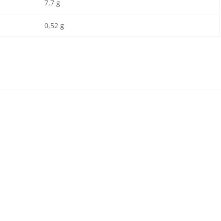
7,7 g
0,52 g