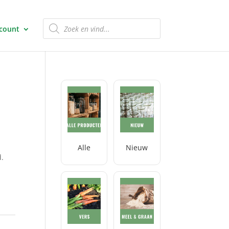
Producten
zoeken
ccount
Alle
Nieuw
d.