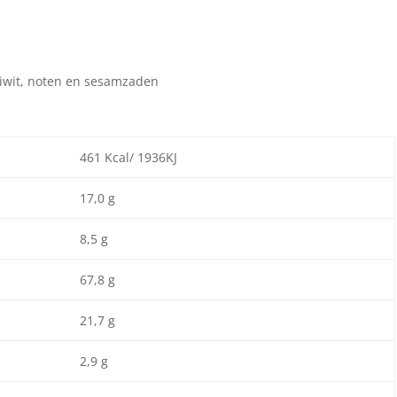
eiwit, noten en sesamzaden
461 Kcal/ 1936KJ
17,0 g
8,5 g
67,8 g
21,7 g
2,9 g