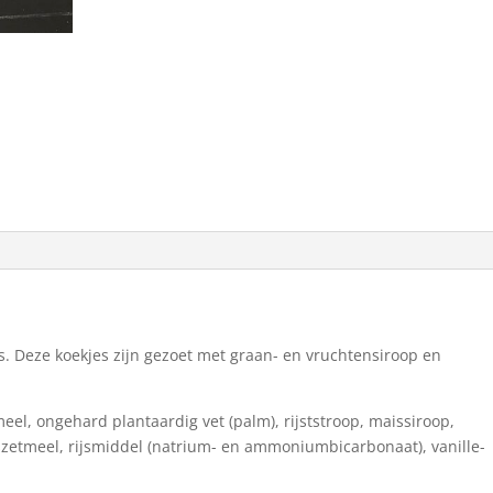
aantal
es. Deze koekjes zijn gezoet met graan- en vruchtensiroop en
eel, ongehard plantaardig vet (palm), rijststroop, maissiroop,
zetmeel, rijsmiddel (natrium- en ammoniumbicarbonaat), vanille-