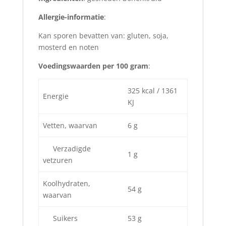
Allergie-informatie
:
Kan sporen bevatten van: gluten, soja,
mosterd en noten
Voedingswaarden per 100 gram
:
325 kcal / 1361
Energie
KJ
Vetten, waarvan
6 g
Verzadigde
1 g
vetzuren
Koolhydraten,
54 g
waarvan
Suikers
53 g