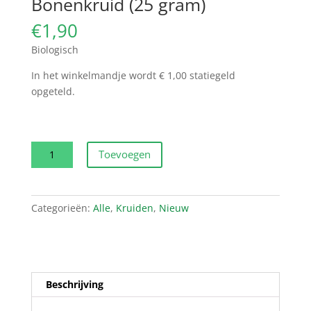
Bonenkruid (25 gram)
€
1,90
Biologisch
In het winkelmandje wordt € 1,00 statiegeld
opgeteld.
Bonenkruid
Toevoegen
(25
gram)
aantal
Categorieën:
Alle
,
Kruiden
,
Nieuw
Beschrijving