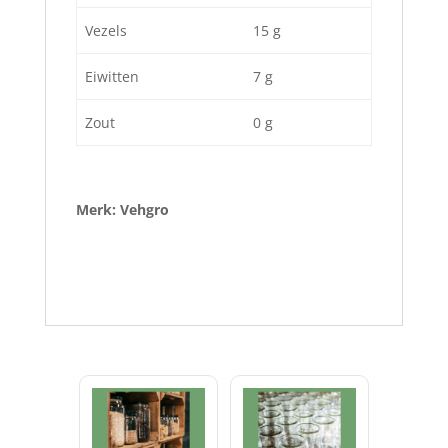
Vezels
15 g
Eiwitten
7 g
Zout
0 g
Merk: Vehgro