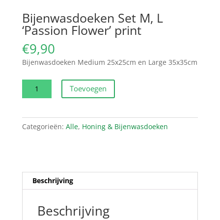
Bijenwasdoeken Set M, L
‘Passion Flower’ print
€
9,90
Bijenwasdoeken Medium 25x25cm en Large 35x35cm
Bijenwasdoeken
Toevoegen
Set
M,
L
Categorieën:
Alle
,
Honing & Bijenwasdoeken
'Passion
Flower'
print
aantal
Beschrijving
Beschrijving