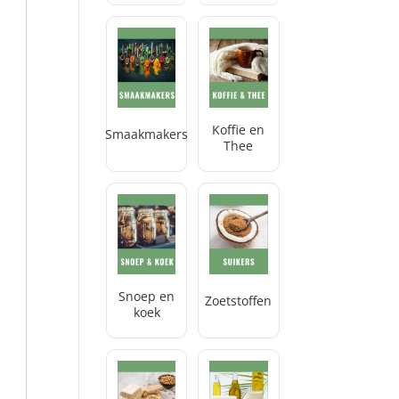
Koffie en
Smaakmakers
Thee
Snoep en
Zoetstoffen
koek