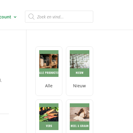
Producten
zoeken
ccount
d.
Alle
Nieuw