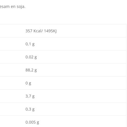
sesam en soja.
357 Kcal/ 1495KJ
0,1 g
0.02 g
88,2 g
0 g
3,7 g
0,3 g
0.005 g