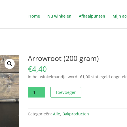
Home
Nu winkelen
Afhaalpunten
Mijn a
Arrowroot (200 gram)
€
4,40
In het winkelmandje wordt €1,00 statiegeld opgetel
Arrowroot
Toevoegen
(200
gram)
aantal
Categorieën:
Alle
,
Bakproducten