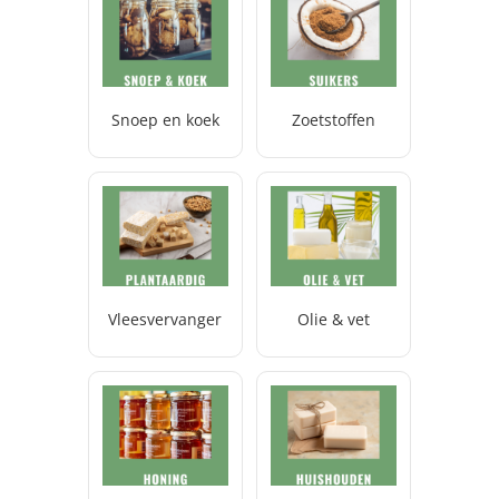
Snoep en koek
Zoetstoffen
Vleesvervanger
Olie & vet