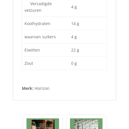
Verzadigde
4 g
vetzuren
Koolhydraten
14 g
waarvan suikers
4 g
Eiwitten
22 g
Zout
0 g
Merk:
Horizon